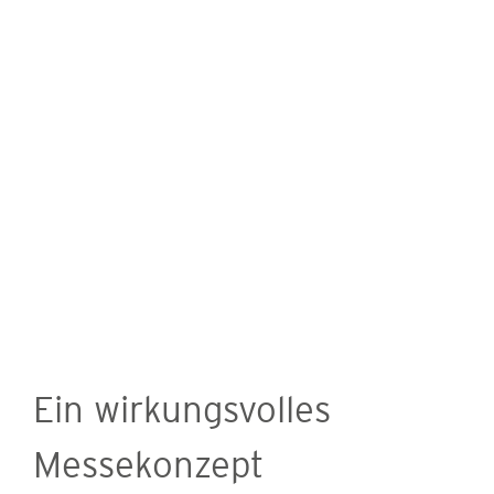
nachhaltig positiven Eindruck hinterlassen.
Gemeinsam mit unseren Kunden erarbeiten wir
wirkungsvolle Messekonzepte, die die Leistungen
und Produkte effizient und zielgerichtet
präsentieren.
Ein wirkungsvolles
Messekonzept