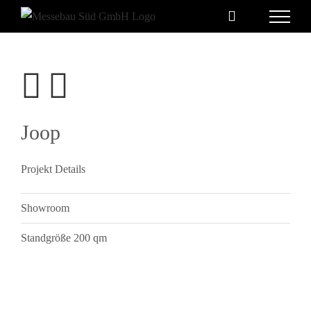
Skip
to
content
Joop
View
Larger
Image
Projekt Details
Showroom
Standgröße 200 qm