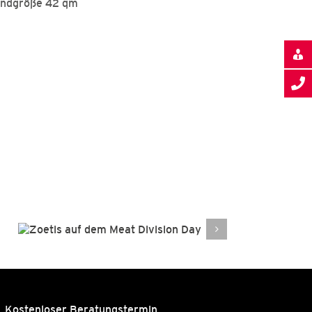
andgröße 42 qm
Swisseye
auf der Opti
Kostenloser Beratungstermin