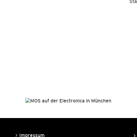
St
er
Zoetis auf dem
in
Meat Division Day
Impressum