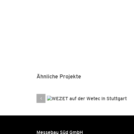
Ähnliche Projekte
MOS auf d
T auf der
Electronica 
n Stuttgart
München
Messebau Süd GmbH