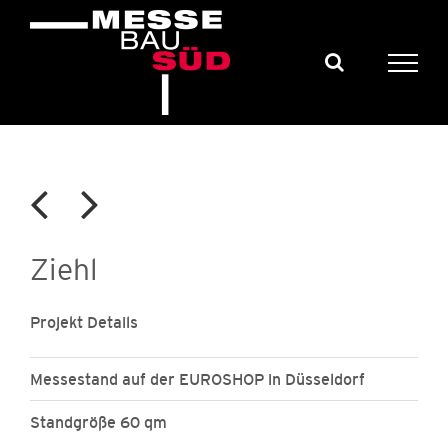
Skip
to
content
View
Ziehl
Larger
Image
Projekt Details
Messestand auf der EUROSHOP in Düsseldorf
Standgröße 60 qm